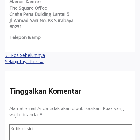
Alamat Kantor:
The Square Office
Graha Pena Building Lantai 5
Jl. Ahmad Yani No. 88 Surabaya
60231
Telepon &amp
Navigasi
←
Pos Sebelumnya
pos
Selanjutnya Pos
→
Tinggalkan Komentar
Alamat email Anda tidak akan dipublikasikan.
Ruas yang
wajib ditandai
*
Ketik
di
sini..