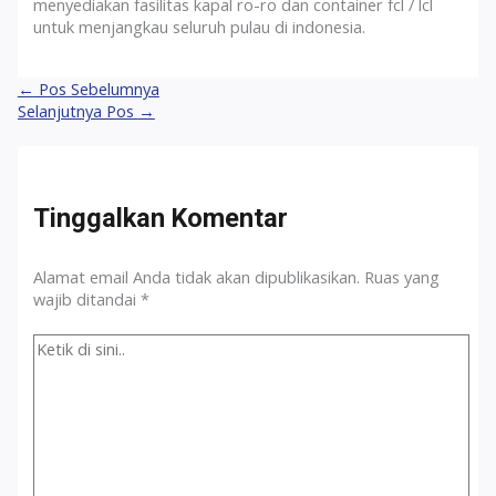
menyediakan fasilitas kapal ro-ro dan container fcl / lcl
untuk menjangkau seluruh pulau di indonesia.
Navigasi
←
Pos Sebelumnya
pos
Selanjutnya Pos
→
Tinggalkan Komentar
Alamat email Anda tidak akan dipublikasikan.
Ruas yang
wajib ditandai
*
Ketik
di
sini..